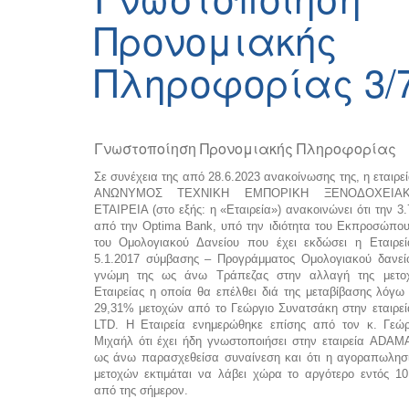
Προνομιακής
Πληροφορίας 3/7
Γνωστοποίηση Προνομιακής Πληροφορίας
Σε συνέχεια της από 28.6.2023 ανακοίνωσης της, η ετα
ΑΝΩΝΥΜΟΣ ΤΕΧΝΙΚΗ ΕΜΠΟΡΙΚΗ ΞΕΝΟΔΟΧΕΙΑΚ
ΕΤΑΙΡΕΙΑ (στο εξής: η «Εταιρεία») ανακοινώνει ότι την 3
από την Optima Bank, υπό την ιδιότητα του Εκπροσώπο
του Ομολογιακού Δανείου που έχει εκδώσει η Εταιρε
5.1.2017 σύμβασης – Προγράμματος Ομολογιακού δανεί
γνώμη της ως άνω Τράπεζας στην αλλαγή της μετοχ
Εταιρείας η οποία θα επέλθει διά της μεταβίβασης λόγ
29,31% μετοχών από το Γεώργιο Συνατσάκη στην εται
LTD. Η Εταιρεία ενημερώθηκε επίσης από τον κ. Γεώ
Μιχαήλ ότι έχει ήδη γνωστοποιήσει στην εταιρεία AD
ως άνω παρασχεθείσα συναίνεση και ότι η αγοραπωλησί
μετοχών εκτιμάται να λάβει χώρα το αργότερο εντός 1
από της σήμερον.